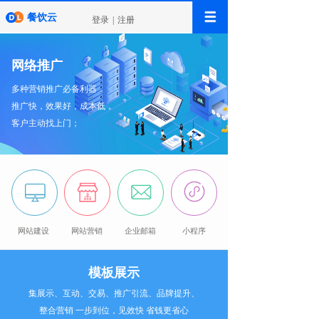
餐饮云
登录
|
注册
网络推广
多种营销推广必备利器，
推广快，效果好，成本低，
客户主动找上门；
网站建设
网站营销
企业邮箱
小程序
模板展示
筛选类型:
PC+手机版
PC免费版本
PC收费版本
集展示、互动、交易、推广引流、品牌提升、
手机免费版本
手机收费版本
整合营销 一步到位，见效快 省钱更省心