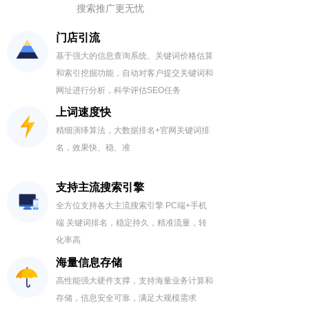
搜索推广更无忧
门店引流
基于强大的信息查询系统、关键词价格估算
和索引挖掘功能，自动对客户提交关键词和
网址进行分析，科学评估SEO任务
编号：9382
360.00元
编号：7449
360.00元
上词速度快
精细演绎算法，大数据排名+官网关键词排
名，效果快、稳、准
支持主流搜索引擎
编号：9800
360.00元
编号：9827
360.00元
全方位支持各大主流搜索引擎 PC端+手机
端 关键词排名，稳定持久，精准流量，转
化率高
海量信息存储
高性能强大硬件支撑，支持海量业务计算和
存储，信息安全可靠，满足大规模需求