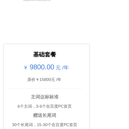
快推百度PC套餐
集展示、互动、交易、推广引流、品牌提升、
整合营销 一步到位，见效快 省钱更省心
基础套餐
9800.00
￥
元 /年
原价￥15800元 /年
主词达标标准
6个主词，3-6个在百度PC首页
赠送长尾词
30个长尾词，15-30个在百度PC首页