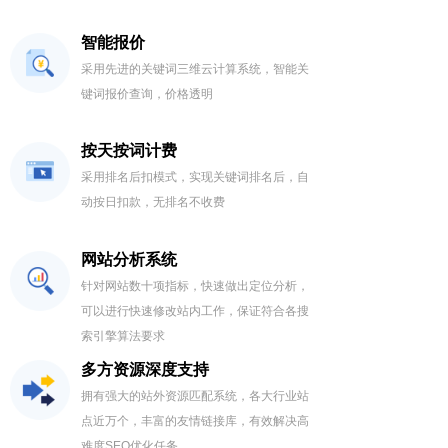
编号：6920
360.00元
编号：11156
360.00元
智能报价
<
1
2
3
4
5
...
296
>
采用先进的关键词三维云计算系统，智能关
键词报价查询，价格透明
按天按词计费
采用排名后扣模式，实现关键词排名后，自
动按日扣款，无排名不收费
网站分析系统
针对网站数十项指标，快速做出定位分析，
可以进行快速修改站内工作，保证符合各搜
索引擎算法要求
多方资源深度支持
拥有强大的站外资源匹配系统，各大行业站
点近万个，丰富的友情链接库，有效解决高
难度SEO优化任务