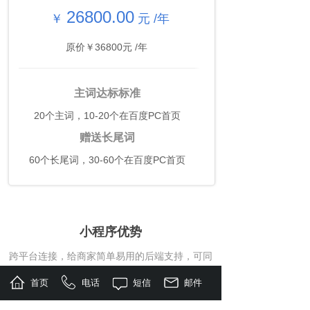
26800.00
￥
元 /年
原价￥36800元 /年
主词达标标准
20个主词，10-20个在百度PC首页
赠送长尾词
60个长尾词，30-60个在百度PC首页
小程序优势
跨平台连接，给商家简单易用的后端支持，可同
时运营管理微信、支付宝、百度、字节跳动小程
首页
电话
短信
邮件
序坐拥四大平台全域曝光和流量